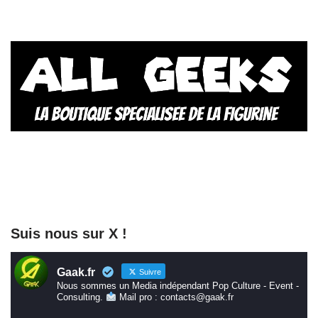
Suis nous sur X !
Gaak.fr
Suivre
Nous sommes un Media indépendant Pop Culture - Event -
Consulting.
Mail pro : contacts@gaak.fr