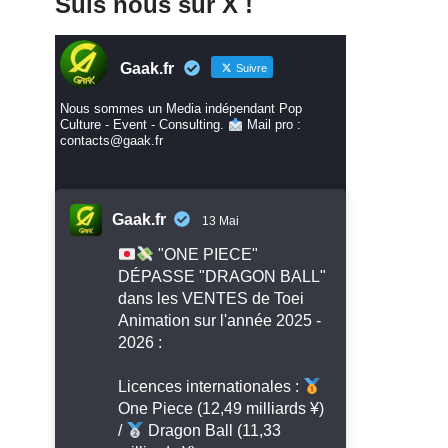
Suis nous sur X !
Gaak.fr
Suivre
Nous sommes un Media indépendant Pop
Culture - Event - Consulting.
Mail pro :
contacts@gaak.fr
Gaak.fr
13 Mai
"ONE PIECE"
DÉPASSE "DRAGON BALL"
dans les VENTES de Toei
Animation sur l'année 2025 -
2026 :
Licences internationales :
One Piece (12,49 milliards ¥)
/
Dragon Ball (11,33