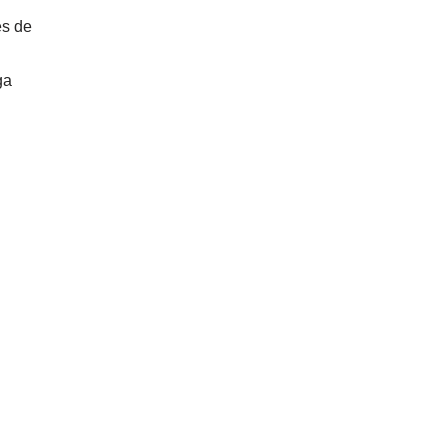
es de
ga