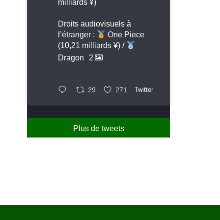
milliards ¥)
Droits audiovisuels à
l’étranger :
One Piece
(10,21 milliards ¥) /
Dragon
2
29
271
Twitter
Plus de tweets