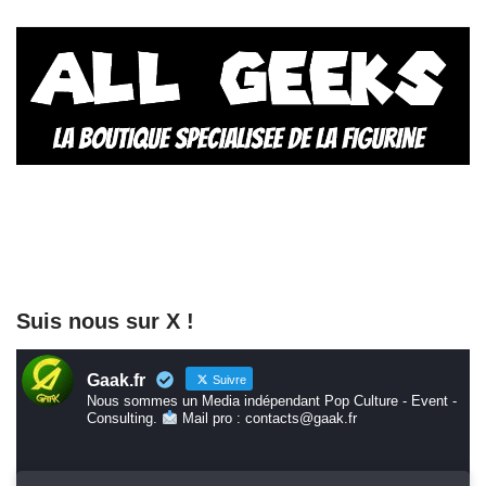
Suis nous sur X !
Gaak.fr
Suivre
Nous sommes un Media indépendant Pop Culture - Event -
Consulting.
Mail pro : contacts@gaak.fr