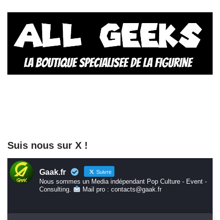
Suis nous sur X !
Gaak.fr
Suivre
Nous sommes un Media indépendant Pop Culture - Event -
Consulting.
Mail pro : contacts@gaak.fr