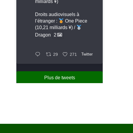
milliards ¥)
Droits audiovisuels à
l’étranger :
One Piece
(10,21 milliards ¥) /
Dragon
2
29
271
Twitter
Plus de tweets