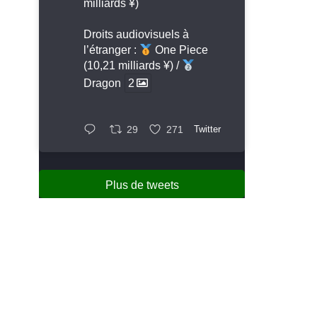
milliards ¥)
Droits audiovisuels à
l’étranger :
One Piece
(10,21 milliards ¥) /
Dragon
2
29
271
Twitter
Plus de tweets