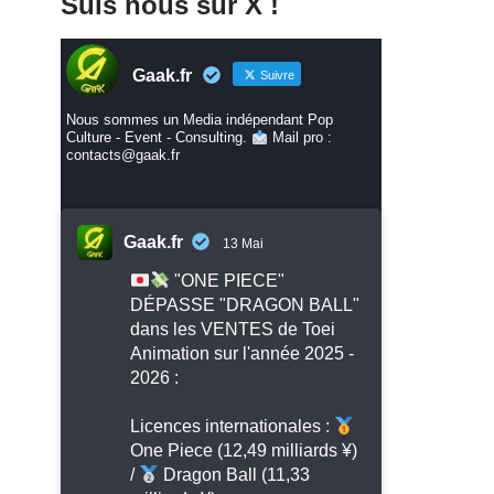
Suis nous sur X !
Gaak.fr
Suivre
Nous sommes un Media indépendant Pop
Culture - Event - Consulting.
Mail pro :
contacts@gaak.fr
Gaak.fr
13 Mai
"ONE PIECE"
DÉPASSE "DRAGON BALL"
dans les VENTES de Toei
Animation sur l'année 2025 -
2026 :
Licences internationales :
One Piece (12,49 milliards ¥)
/
Dragon Ball (11,33