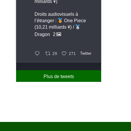
milliards ¥)
Droits audiovisuels à
l’étranger :
One Piece
(10,21 milliards ¥) /
Dragon
2
29
271
Twitter
Plus de tweets