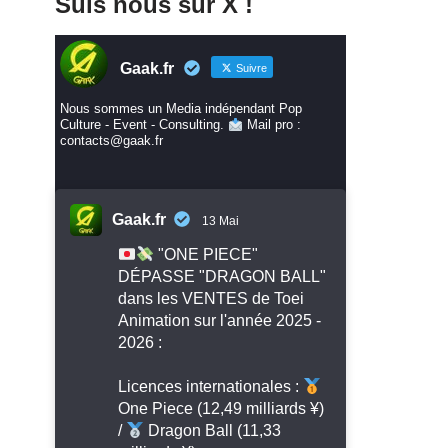
Suis nous sur X !
Gaak.fr
Suivre
Nous sommes un Media indépendant Pop
Culture - Event - Consulting.
Mail pro :
contacts@gaak.fr
Gaak.fr
13 Mai
"ONE PIECE"
DÉPASSE "DRAGON BALL"
dans les VENTES de Toei
Animation sur l'année 2025 -
2026 :
Licences internationales :
One Piece (12,49 milliards ¥)
/
Dragon Ball (11,33