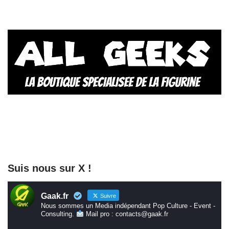
Suis nous sur X !
Gaak.fr
Suivre
Nous sommes un Media indépendant Pop Culture - Event -
Consulting.
Mail pro : contacts@gaak.fr