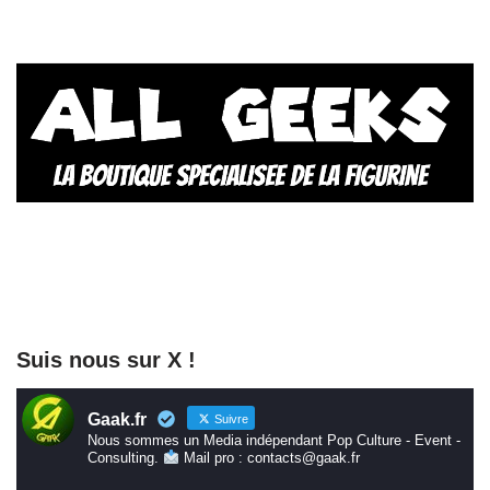
Suis nous sur X !
Gaak.fr
Suivre
Nous sommes un Media indépendant Pop Culture - Event -
Consulting.
Mail pro : contacts@gaak.fr