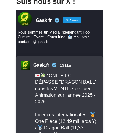
Suis nous sur X !
Gaak.fr
Suivre
Nous sommes un Media indépendant Pop
Culture - Event - Consulting.
Mail pro :
contacts@gaak.fr
Gaak.fr
13 Mai
"ONE PIECE"
DÉPASSE "DRAGON BALL"
dans les VENTES de Toei
Animation sur l'année 2025 -
2026 :
Licences internationales :
One Piece (12,49 milliards ¥)
/
Dragon Ball (11,33