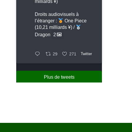
milliards ¥)
Droits audiovisuels à
l’étranger :
One Piece
(10,21 milliards ¥) /
Dragon
2
29
271
Twitter
Plus de tweets