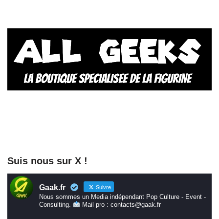
Suis nous sur X !
Gaak.fr
Suivre
Nous sommes un Media indépendant Pop Culture - Event -
Consulting.
Mail pro : contacts@gaak.fr