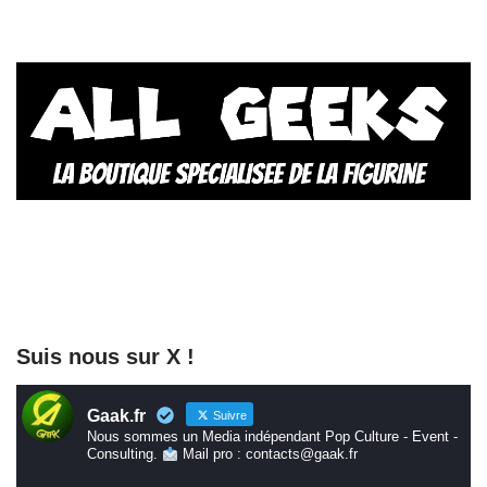
Suis nous sur X !
Gaak.fr
Suivre
Nous sommes un Media indépendant Pop Culture - Event -
Consulting.
Mail pro : contacts@gaak.fr