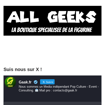
Suis nous sur X !
Gaak.fr
Suivre
Nous sommes un Media indépendant Pop Culture - Event -
Consulting.
Mail pro : contacts@gaak.fr