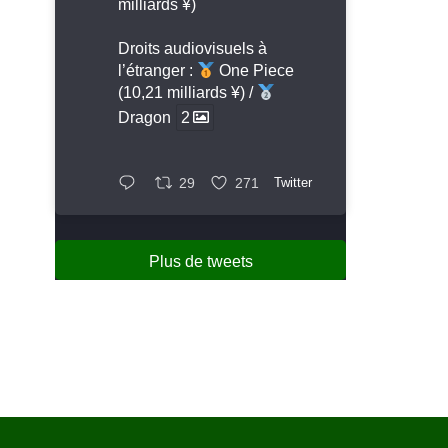
milliards ¥)
Droits audiovisuels à
l’étranger :
One Piece
(10,21 milliards ¥) /
Dragon
2
29
271
Twitter
Plus de tweets