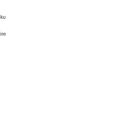
uku
ire