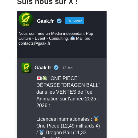
Suis nous sur X !
Gaak.fr
Suivre
Nous sommes un Media indépendant Pop
Culture - Event - Consulting.
Mail pro :
contacts@gaak.fr
Gaak.fr
13 Mai
"ONE PIECE"
DÉPASSE "DRAGON BALL"
dans les VENTES de Toei
Animation sur l'année 2025 -
2026 :
Licences internationales :
One Piece (12,49 milliards ¥)
/
Dragon Ball (11,33