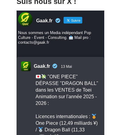
Suis nous sur X !
Gaak.fr
Suivre
Nous sommes un Media indépendant Pop
Culture - Event - Consulting.
Mail pro :
contacts@gaak.fr
Gaak.fr
13 Mai
"ONE PIECE"
DÉPASSE "DRAGON BALL"
dans les VENTES de Toei
Animation sur l'année 2025 -
2026 :
Licences internationales :
One Piece (12,49 milliards ¥)
/
Dragon Ball (11,33