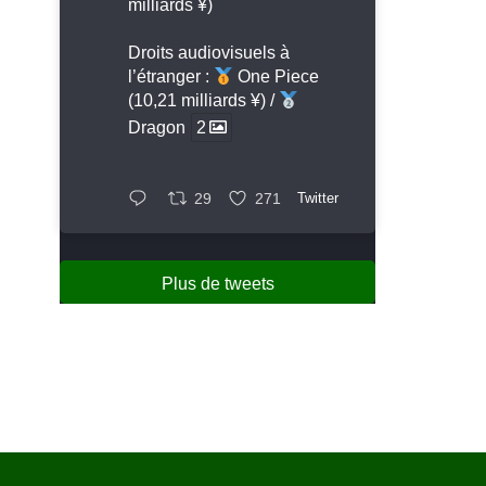
milliards ¥)
Droits audiovisuels à
l’étranger :
One Piece
(10,21 milliards ¥) /
Dragon
2
29
271
Twitter
Plus de tweets