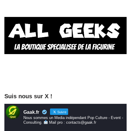
Suis nous sur X !
Gaak.fr
Suivre
Nous sommes un Media indépendant Pop Culture - Event -
Consulting.
Mail pro : contacts@gaak.fr