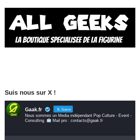
Suis nous sur X !
Gaak.fr
Suivre
Nous sommes un Media indépendant Pop Culture - Event -
Consulting.
Mail pro : contacts@gaak.fr