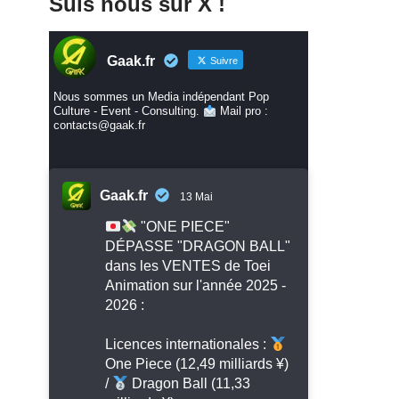
Suis nous sur X !
Gaak.fr
Suivre
Nous sommes un Media indépendant Pop
Culture - Event - Consulting.
Mail pro :
contacts@gaak.fr
Gaak.fr
13 Mai
"ONE PIECE"
DÉPASSE "DRAGON BALL"
dans les VENTES de Toei
Animation sur l'année 2025 -
2026 :
Licences internationales :
One Piece (12,49 milliards ¥)
/
Dragon Ball (11,33