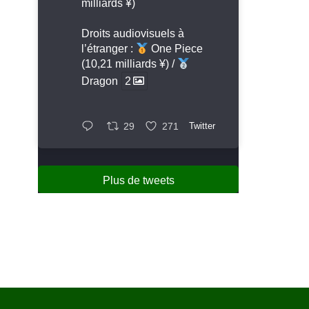
milliards ¥)
Droits audiovisuels à
l’étranger :
One Piece
(10,21 milliards ¥) /
Dragon
2
29
271
Twitter
Plus de tweets