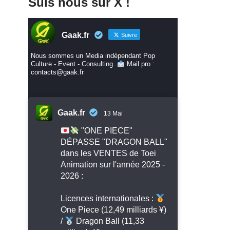
Suis nous sur X !
Gaak.fr
Suivre
Nous sommes un Media indépendant Pop
Culture - Event - Consulting.
Mail pro :
contacts@gaak.fr
Gaak.fr
13 Mai
"ONE PIECE"
DÉPASSE "DRAGON BALL"
dans les VENTES de Toei
Animation sur l'année 2025 -
2026 :
Licences internationales :
One Piece (12,49 milliards ¥)
/
Dragon Ball (11,33