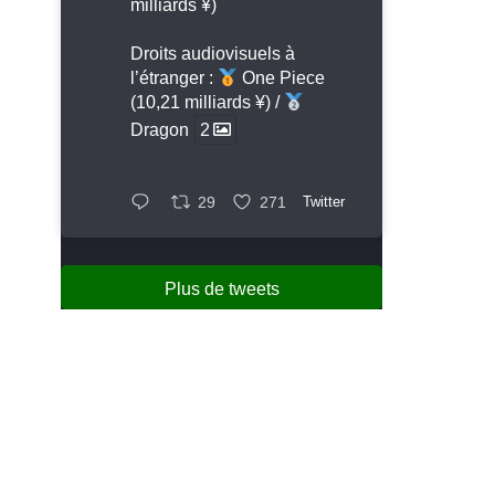
milliards ¥)
Droits audiovisuels à
l’étranger :
One Piece
(10,21 milliards ¥) /
Dragon
2
29
271
Twitter
Plus de tweets