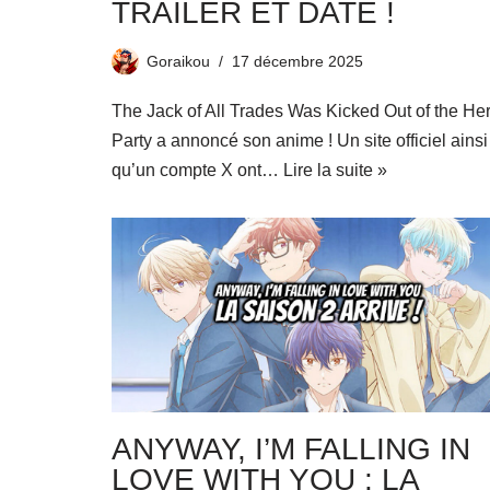
TRAILER ET DATE !
Goraikou
17 décembre 2025
The Jack of All Trades Was Kicked Out of the He
Party a annoncé son anime ! Un site officiel ainsi
qu’un compte X ont…
Lire la suite »
ANYWAY, I’M FALLING IN
LOVE WITH YOU : LA