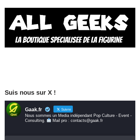
Suis nous sur X !
Gaak.fr
Suivre
Nous sommes un Media indépendant Pop Culture - Event -
Consulting.
Mail pro : contacts@gaak.fr