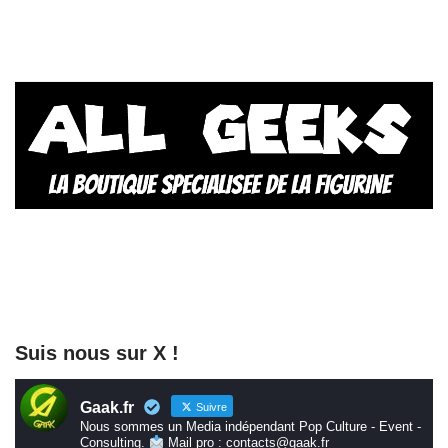
Suis nous sur X !
Gaak.fr
Suivre
Nous sommes un Media indépendant Pop Culture - Event -
Consulting.
Mail pro : contacts@gaak.fr