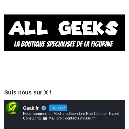
Suis nous sur X !
Gaak.fr
Suivre
Nous sommes un Media indépendant Pop Culture - Event -
Consulting.
Mail pro : contacts@gaak.fr