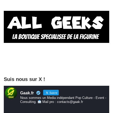
Suis nous sur X !
Gaak.fr
Suivre
Nous sommes un Media indépendant Pop Culture - Event -
Consulting.
Mail pro : contacts@gaak.fr