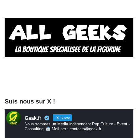
Suis nous sur X !
Gaak.fr
Suivre
Nous sommes un Media indépendant Pop Culture - Event -
Consulting.
Mail pro : contacts@gaak.fr