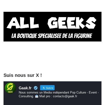
Suis nous sur X !
Gaak.fr
Suivre
Nous sommes un Media indépendant Pop Culture - Event -
Consulting.
Mail pro : contacts@gaak.fr