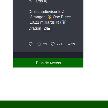
milliards ¥)
Droits audiovisuels à
l’étranger :
One Piece
(10,21 milliards ¥) /
Dragon
2
29
271
Twitter
Plus de tweets