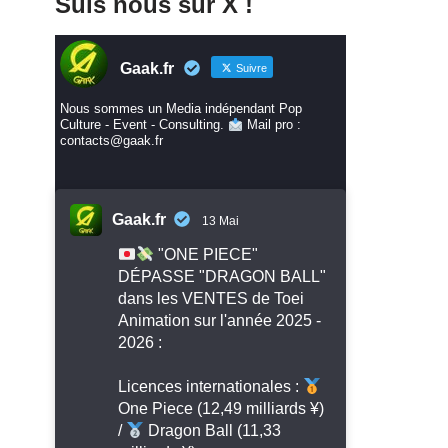
Suis nous sur X !
Gaak.fr
Suivre
Nous sommes un Media indépendant Pop
Culture - Event - Consulting.
Mail pro :
contacts@gaak.fr
Gaak.fr
13 Mai
"ONE PIECE"
DÉPASSE "DRAGON BALL"
dans les VENTES de Toei
Animation sur l'année 2025 -
2026 :
Licences internationales :
One Piece (12,49 milliards ¥)
/
Dragon Ball (11,33