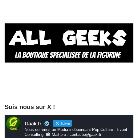
Suis nous sur X !
Gaak.fr
Suivre
Nous sommes un Media indépendant Pop Culture - Event -
Consulting.
Mail pro : contacts@gaak.fr