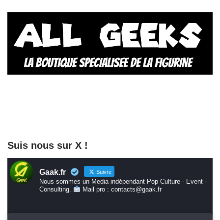
Suis nous sur X !
Gaak.fr
Suivre
Nous sommes un Media indépendant Pop Culture - Event -
Consulting.
Mail pro : contacts@gaak.fr