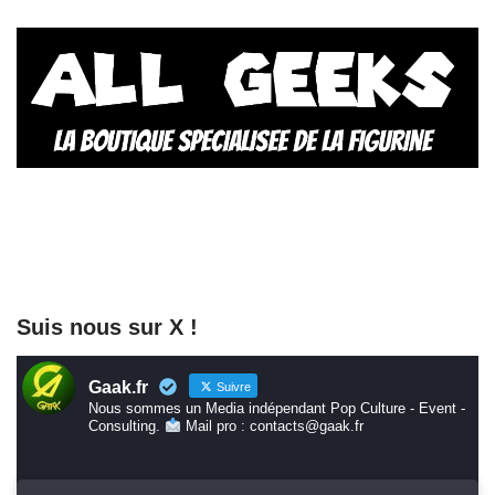
Suis nous sur X !
Gaak.fr
Suivre
Nous sommes un Media indépendant Pop Culture - Event -
Consulting.
Mail pro : contacts@gaak.fr