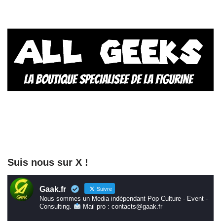
Suis nous sur X !
Gaak.fr
Suivre
Nous sommes un Media indépendant Pop Culture - Event -
Consulting.
Mail pro : contacts@gaak.fr