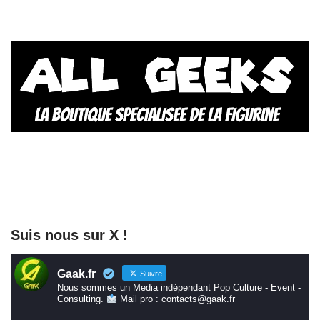
Suis nous sur X !
Gaak.fr
Suivre
Nous sommes un Media indépendant Pop Culture - Event -
Consulting.
Mail pro : contacts@gaak.fr