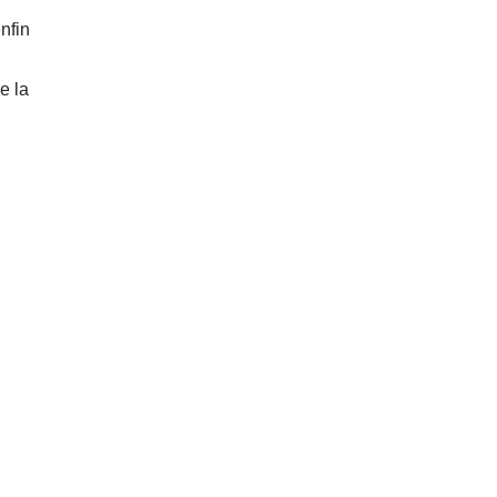
nfin
re la