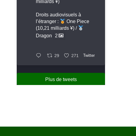
milliards ¥)
Droits audiovisuels à
l’étranger :
One Piece
(10,21 milliards ¥) /
Dragon
2
29
271
Twitter
Plus de tweets