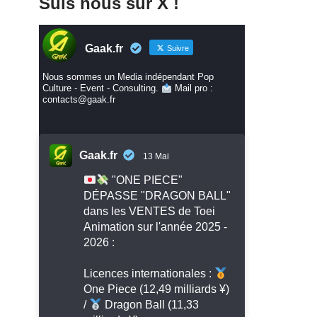
Suis nous sur X !
Gaak.fr
Suivre
Nous sommes un Media indépendant Pop
Culture - Event - Consulting.
Mail pro :
contacts@gaak.fr
Gaak.fr
13 Mai
"ONE PIECE"
DÉPASSE "DRAGON BALL"
dans les VENTES de Toei
Animation sur l'année 2025 -
2026 :
Licences internationales :
One Piece (12,49 milliards ¥)
/
Dragon Ball (11,33