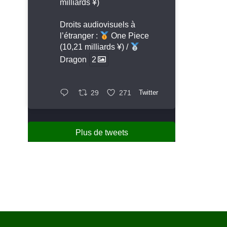
milliards ¥)
Droits audiovisuels à
l’étranger :
One Piece
(10,21 milliards ¥) /
Dragon
2
29
271
Twitter
Plus de tweets