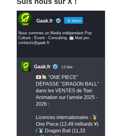
Suis nous sur X !
Gaak.fr
Suivre
Nous sommes un Media indépendant Pop
Culture - Event - Consulting.
Mail pro :
contacts@gaak.fr
Gaak.fr
13 Mai
"ONE PIECE"
DÉPASSE "DRAGON BALL"
dans les VENTES de Toei
Animation sur l'année 2025 -
2026 :
Licences internationales :
One Piece (12,49 milliards ¥)
/
Dragon Ball (11,33