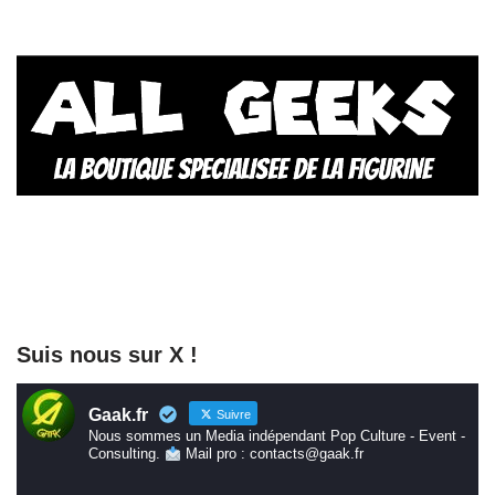
Suis nous sur X !
Gaak.fr
Suivre
Nous sommes un Media indépendant Pop Culture - Event -
Consulting.
Mail pro : contacts@gaak.fr