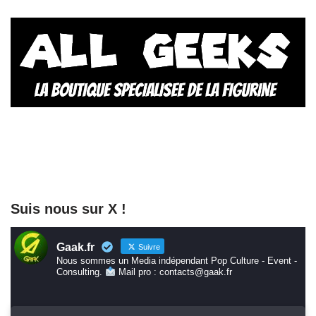
Suis nous sur X !
Gaak.fr
Suivre
Nous sommes un Media indépendant Pop Culture - Event -
Consulting.
Mail pro : contacts@gaak.fr