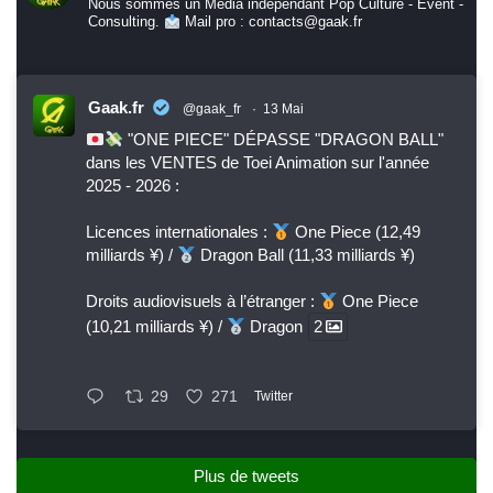
Nous sommes un Media indépendant Pop Culture - Event -
Consulting.
Mail pro : contacts@gaak.fr
Gaak.fr
@gaak_fr
·
13 Mai
"ONE PIECE" DÉPASSE "DRAGON BALL"
dans les VENTES de Toei Animation sur l'année
2025 - 2026 :
Licences internationales :
One Piece (12,49
milliards ¥) /
Dragon Ball (11,33 milliards ¥)
Droits audiovisuels à l’étranger :
One Piece
(10,21 milliards ¥) /
Dragon
2
29
271
Twitter
Plus de tweets