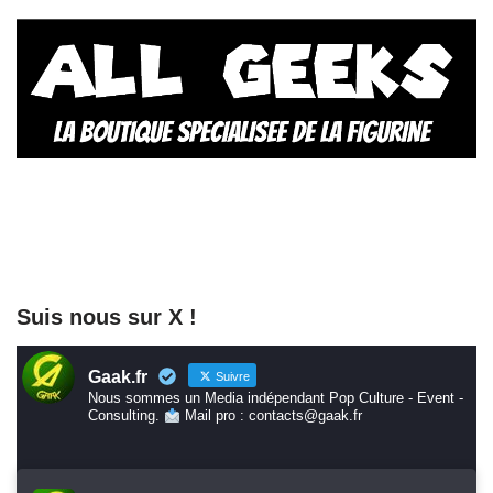
Suis nous sur X !
Gaak.fr
Suivre
Nous sommes un Media indépendant Pop Culture - Event -
Consulting.
Mail pro : contacts@gaak.fr