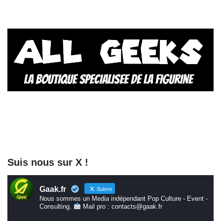
Suis nous sur X !
Gaak.fr
Suivre
Nous sommes un Media indépendant Pop Culture - Event -
Consulting.
Mail pro : contacts@gaak.fr