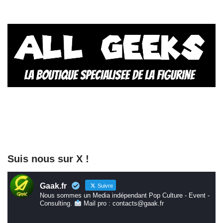
Suis nous sur X !
Gaak.fr
Suivre
Nous sommes un Media indépendant Pop Culture - Event -
Consulting.
Mail pro : contacts@gaak.fr