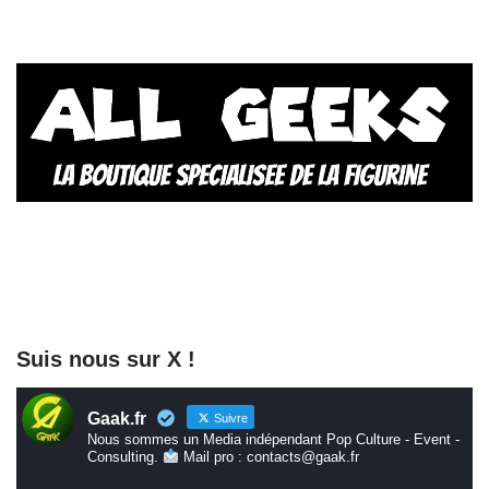
Suis nous sur X !
Gaak.fr
Suivre
Nous sommes un Media indépendant Pop Culture - Event -
Consulting.
Mail pro : contacts@gaak.fr