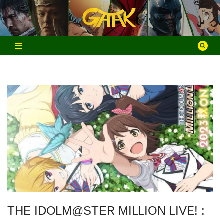
Aller
au
contenu
THE IDOLM@STER MILLION LIVE! :