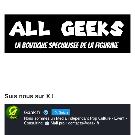
Suis nous sur X !
Gaak.fr
Suivre
Nous sommes un Media indépendant Pop Culture - Event -
Consulting.
Mail pro : contacts@gaak.fr