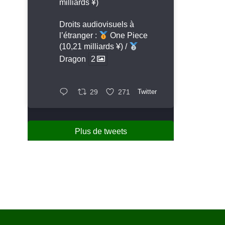
milliards ¥)
Droits audiovisuels à
l’étranger :
One Piece
(10,21 milliards ¥) /
Dragon
2
29
271
Twitter
Plus de tweets