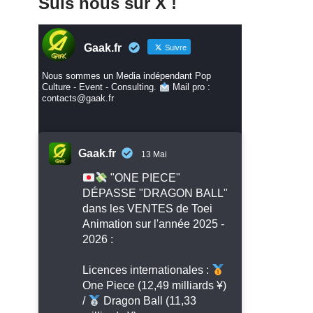
Suis nous sur X !
Gaak.fr
Suivre
Nous sommes un Media indépendant Pop
Culture - Event - Consulting.
Mail pro :
contacts@gaak.fr
Gaak.fr
13 Mai
"ONE PIECE"
DÉPASSE "DRAGON BALL"
dans les VENTES de Toei
Animation sur l'année 2025 -
2026 :
Licences internationales :
One Piece (12,49 milliards ¥)
/
Dragon Ball (11,33