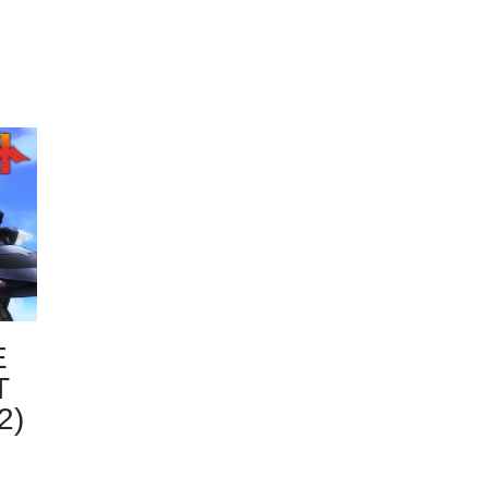
E
T
2)