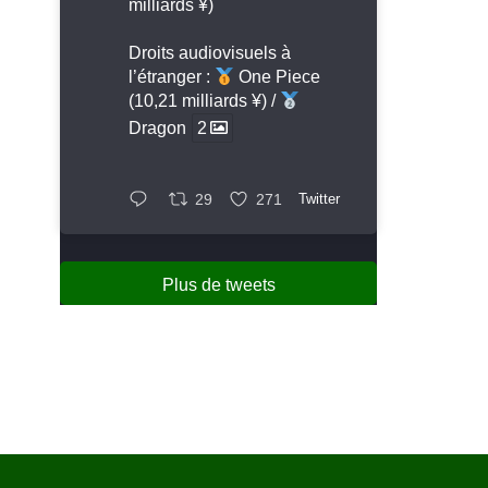
milliards ¥)
Droits audiovisuels à
l’étranger :
One Piece
(10,21 milliards ¥) /
Dragon
2
29
271
Twitter
Plus de tweets