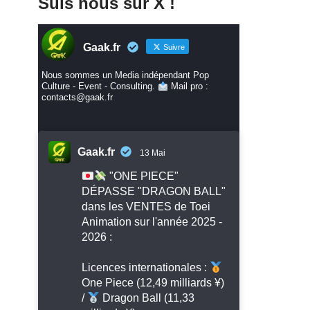
Suis nous sur X !
Gaak.fr
Suivre
Nous sommes un Media indépendant Pop
Culture - Event - Consulting.
Mail pro :
contacts@gaak.fr
Gaak.fr
13 Mai
"ONE PIECE"
DÉPASSE "DRAGON BALL"
dans les VENTES de Toei
Animation sur l'année 2025 -
2026 :
Licences internationales :
One Piece (12,49 milliards ¥)
/
Dragon Ball (11,33