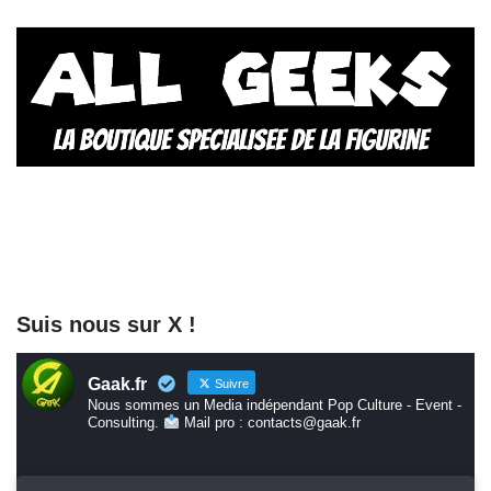
Suis nous sur X !
Gaak.fr
Suivre
Nous sommes un Media indépendant Pop Culture - Event -
Consulting.
Mail pro : contacts@gaak.fr