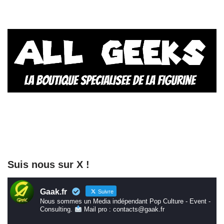
Suis nous sur X !
Gaak.fr
Suivre
Nous sommes un Media indépendant Pop Culture - Event -
Consulting.
Mail pro : contacts@gaak.fr