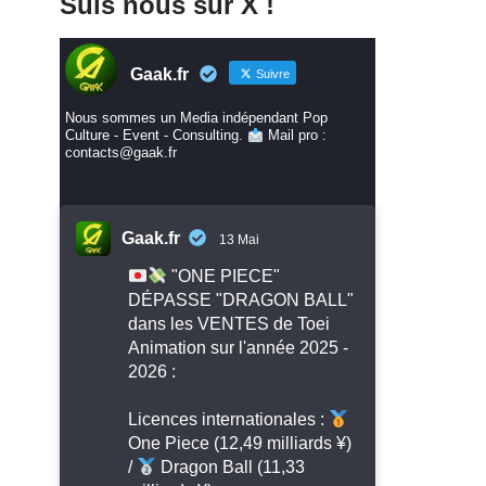
Suis nous sur X !
Gaak.fr
Suivre
Nous sommes un Media indépendant Pop
Culture - Event - Consulting.
Mail pro :
contacts@gaak.fr
Gaak.fr
13 Mai
"ONE PIECE"
DÉPASSE "DRAGON BALL"
dans les VENTES de Toei
Animation sur l'année 2025 -
2026 :
Licences internationales :
One Piece (12,49 milliards ¥)
/
Dragon Ball (11,33