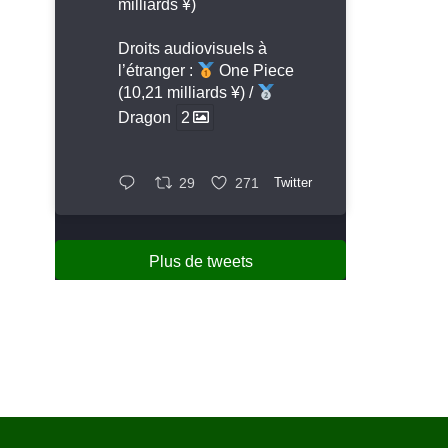
milliards ¥)
Droits audiovisuels à
l’étranger :
One Piece
(10,21 milliards ¥) /
Dragon
2
29
271
Twitter
Plus de tweets