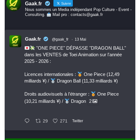
Gaak.fr
Suivre
Nous sommes un Media indépendant Pop Culture - Event -
Consulting.
Mail pro : contacts@gaak.fr
Gaak.fr
@gaak_fr
·
13 Mai
"ONE PIECE" DÉPASSE "DRAGON BALL"
dans les VENTES de Toei Animation sur l'année
2025 - 2026 :
Licences internationales :
One Piece (12,49
milliards ¥) /
Dragon Ball (11,33 milliards ¥)
Droits audiovisuels à l’étranger :
One Piece
(10,21 milliards ¥) /
Dragon
2
29
271
Twitter