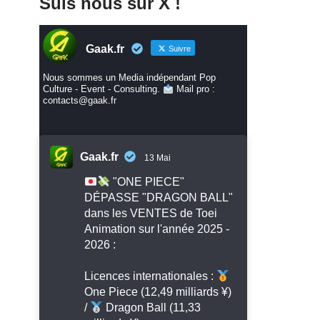
Suis nous sur X !
Gaak.fr
Suivre
Nous sommes un Media indépendant Pop
Culture - Event - Consulting.
Mail pro :
contacts@gaak.fr
Gaak.fr
13 Mai
"ONE PIECE"
DÉPASSE "DRAGON BALL"
dans les VENTES de Toei
Animation sur l'année 2025 -
2026 :
Licences internationales :
One Piece (12,49 milliards ¥)
/
Dragon Ball (11,33