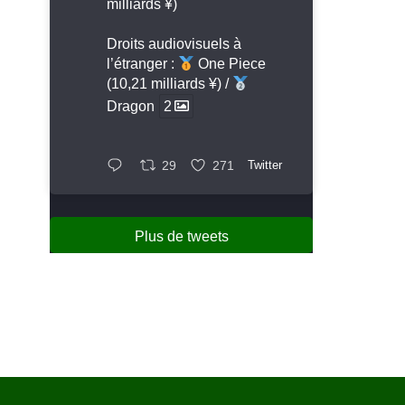
milliards ¥)
Droits audiovisuels à
l’étranger :
One Piece
(10,21 milliards ¥) /
Dragon
2
29
271
Twitter
Plus de tweets