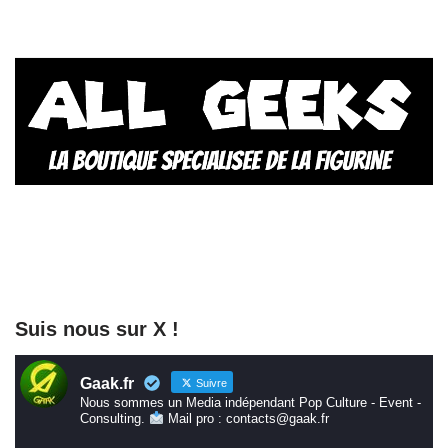
Suis nous sur X !
Gaak.fr
Suivre
Nous sommes un Media indépendant Pop Culture - Event -
Consulting.
Mail pro : contacts@gaak.fr