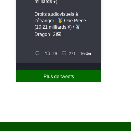
milliards ¥)
Droits audiovisuels à
l’étranger :
One Piece
(10,21 milliards ¥) /
Dragon
2
29
271
Twitter
Plus de tweets