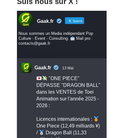
Suis nous sur X !
Gaak.fr
Suivre
Nous sommes un Media indépendant Pop
Culture - Event - Consulting.
Mail pro :
contacts@gaak.fr
Gaak.fr
13 Mai
"ONE PIECE"
DÉPASSE "DRAGON BALL"
dans les VENTES de Toei
Animation sur l'année 2025 -
2026 :
Licences internationales :
One Piece (12,49 milliards ¥)
/
Dragon Ball (11,33